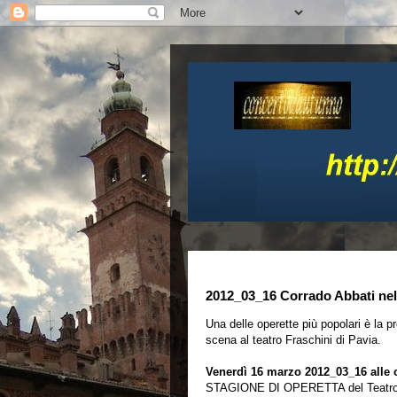
2012_03_16 Corrado Abbati nel
Una delle operette più popolari è la 
scena al teatro Fraschini di Pavia.
Venerdì 16 marzo 2012_03_16 alle 
STAGIONE DI OPERETTA del Teatro F