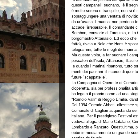
questi campanelli suonano, è il segn
è molto sereno e tranquillo, non si è
sopraggiungere una ventata di novità: a
da un'avaria. I marinai non perdono te
accade l'irreparabile. Il comandante c
Bombon, consorte di Tarquinio, e La 
borgomastro Attanasio. Ed ecco che 
fatto), rivela a Nela che Hans è sposa
telegrammi, tutte le mogli dei marin
Ma questa volta, a far suonare i camp
pescatori dell'isola, Attanasio, Basil
e quando i marinai ripartono, tutto to
menti dei paesani: il ricordo di ques
future "scappatelle".
La Compagnia di Operette di Corrado Ab
d'operetta, sia per professionalità ar
ha legato il proprio nome ad una stagi
"Romolo Valli" di Reggio Emilia, dando
Dal 1994 Corrado Abbati allestisce spe
Comunale di Cagliari acquistando se
italiano. Per il prestigioso Festival 
vedova allegra di Mario Catalano, Cin
Lombardo e Ranzato. Quest'ultima, por
ebbe immediatamente un grande succe