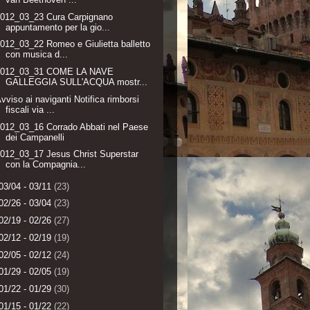
2012_03_23 Cura Carpignano
appuntamento per la gio...
012_03_22 Romeo e Giulietta balletto
con musica d...
2012_03_31 COME LA NAVE
GALLEGGIA SULL'ACQUA mostr...
vviso ai naviganti Notifica rimborsi
fiscali via ...
012_03_16 Corrado Abbati nel Paese
dei Campanelli
012_03_17 Jesus Christ Superstar
con la Compagnia...
03/04 - 03/11
(23)
02/26 - 03/04
(23)
02/19 - 02/26
(27)
02/12 - 02/19
(19)
02/05 - 02/12
(24)
01/29 - 02/05
(19)
01/22 - 01/29
(30)
01/15 - 01/22
(22)