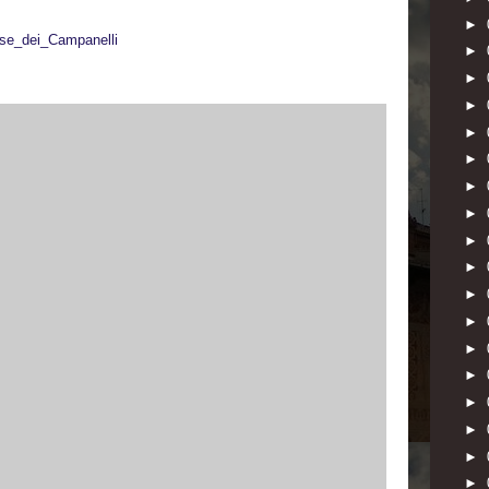
►
aese_dei_Campanelli
►
►
►
►
►
►
►
►
►
►
►
►
►
►
►
►
►