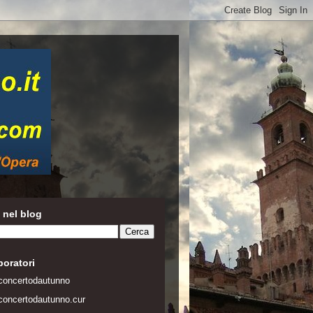
 nel blog
boratori
concertodautunno
concertodautunno.cur