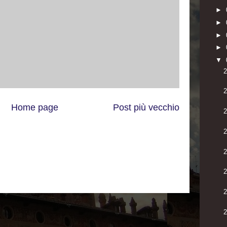
►
►
►
►
▼
2
Home page
Post più vecchio
2
ospiti (se volete lasciare un commento, grazie)
2
2
2
2