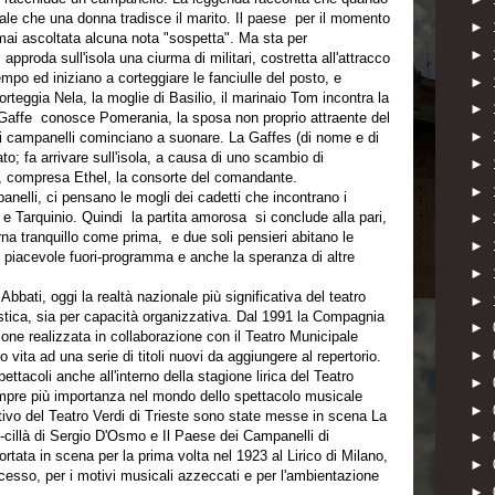
ale che una donna tradisce il marito. Il paese per il momento
►
 mai ascoltata alcuna nota "sospetta". Ma sta per
►
pproda sull'isola una ciurma di militari, costretta all'attracco
mpo ed iniziano a corteggiare le fanciulle del posto, e
►
orteggia Nela, la moglie di Basilio, il marinaio Tom incontra la
►
Gaffe conosce Pomerania, la sposa non proprio attraente del
►
i campanelli cominciano a suonare. La Gaffes (di nome e di
to; fa arrivare sull'isola, a causa di uno scambio di
►
ai, compresa Ethel, la consorte del comandante.
►
anelli, ci pensano le mogli dei cadetti che incontrano i
io e Tarquinio. Quindi la partita amorosa si conclude alla pari,
►
rna tranquillo come prima, e due soli pensieri abitano le
►
to piacevole fuori-programma e anche la speranza di altre
►
bati, oggi la realtà nazionale più significativa del teatro
►
tistica, sia per capacità organizzativa. Dal 1991 la Compagnia
►
one realizzata in collaborazione con il Teatro Municipale
►
 vita ad una serie di titoli nuovi da aggiungere al repertorio.
ttacoli anche all'interno della stagione lirica del Teatro
►
mpre più importanza nel mondo dello spettacolo musicale
►
estivo del Teatro Verdi di Trieste sono state messe in scena La
-cillà di Sergio D'Osmo e Il Paese dei Campanelli di
►
tata in scena per la prima volta nel 1923 al Lirico di Milano,
►
sso, per i motivi musicali azzeccati e per l'ambientazione
►