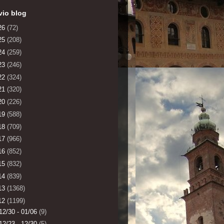
vio blog
26
(72)
25
(208)
24
(259)
23
(246)
22
(324)
21
(320)
20
(226)
19
(588)
18
(709)
17
(966)
16
(852)
15
(832)
14
(839)
13
(1368)
12
(1199)
12/30 - 01/06
(9)
12/23 - 12/30
(5)