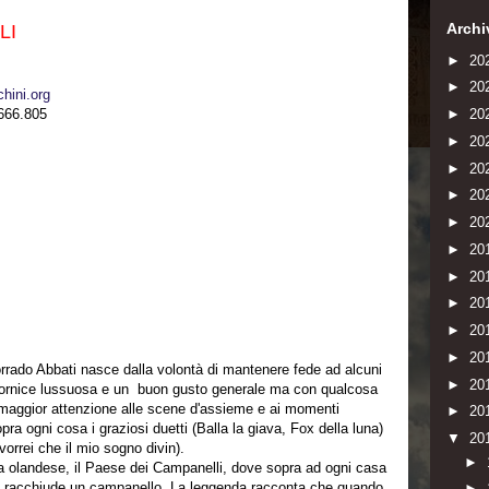
Archi
LI
►
20
►
20
hini.org
.666.805
►
20
►
20
►
20
►
20
►
20
►
20
►
20
►
20
►
20
►
20
rrado Abbati nasce dalla volontà di mantenere fede ad alcuni
►
20
 cornice lussuosa e un buon gusto generale ma con qualcosa
na maggior attenzione alle scene d'assieme e ai momenti
►
20
a ogni cosa i graziosi duetti (Balla la giava, Fox della luna)
▼
20
o vorrei che il mio sogno divin).
►
ta olandese, il Paese dei Campanelli, dove sopra ad ogni casa
e racchiude un campanello. La leggenda racconta che quando
►