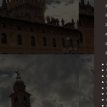
2
A
2
2
►
►
►
►
►
►
►
►