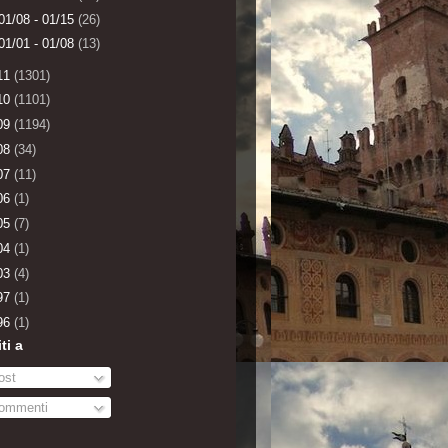
01/08 - 01/15
(26)
01/01 - 01/08
(13)
11
(1301)
10
(1101)
09
(1194)
08
(34)
07
(11)
06
(1)
05
(7)
04
(1)
03
(4)
97
(1)
96
(1)
iti a
st
ommenti