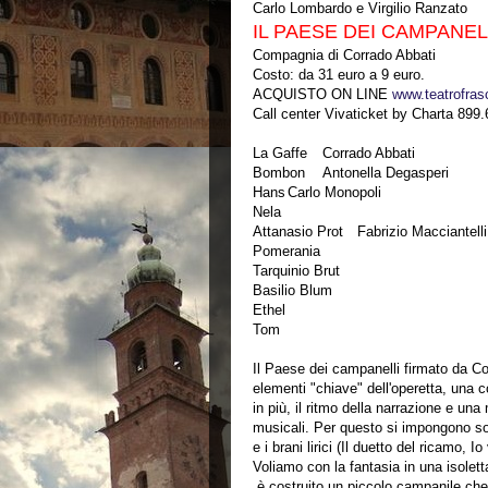
Carlo Lombardo e Virgilio Ranzato
IL PAESE DEI CAMPANEL
Compagnia di Corrado Abbati
Costo: da 31 euro a 9 euro.
ACQUISTO ON LINE
www.teatrofrasc
Call center Vivaticket by Charta 899
La Gaffe
Corrado Abbati
Bombon
Antonella Degasperi
Hans
Carlo Monopoli
Nela
Attanasio Prot
Fabrizio Macciantelli
Pomerania
Tarquinio Brut
Basilio Blum
Ethel
Tom
Il Paese dei campanelli firmato da Co
elementi "chiave" dell'operetta, una
in più, il ritmo della narrazione e u
musicali. Per questo si impongono sopr
e i brani lirici (Il duetto del ricamo, I
Voliamo con la fantasia in una isolet
è costruito un piccolo campanile ch