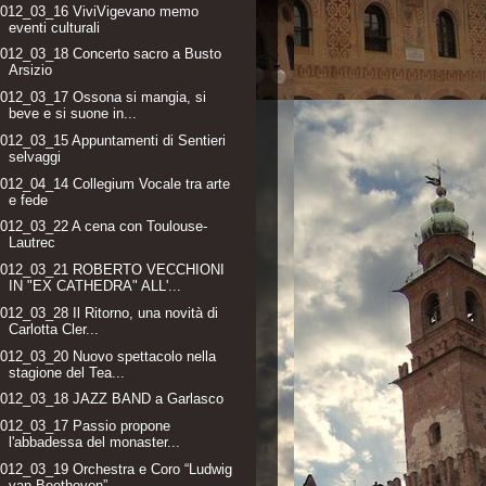
2012_03_16 ViviVigevano memo
eventi culturali
012_03_18 Concerto sacro a Busto
Arsizio
012_03_17 Ossona si mangia, si
beve e si suone in...
012_03_15 Appuntamenti di Sentieri
selvaggi
012_04_14 Collegium Vocale tra arte
e fede
012_03_22 A cena con Toulouse-
Lautrec
2012_03_21 ROBERTO VECCHIONI
IN "EX CATHEDRA" ALL'...
012_03_28 Il Ritorno, una novità di
Carlotta Cler...
012_03_20 Nuovo spettacolo nella
stagione del Tea...
2012_03_18 JAZZ BAND a Garlasco
2012_03_17 Passio propone
l'abbadessa del monaster...
012_03_19 Orchestra e Coro “Ludwig
van Beethoven”...