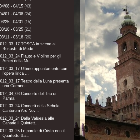
04/08 - 04/15
(43)
04/01 - 04/08
(24)
03/25 - 04/01
(15)
03/18 - 03/25
(21)
03/11 - 03/18
(26)
2012_03_17 TOSCA in scena al
Besostri di Mede
012_03_24 Flauto e Violino per gli
Amici della Mu...
2012_03_17 Ultimo appuntamento con
l'opera lirica ...
012_03_17 Teatro della Luna presenta
una Carmen i...
012_04_03 Concerto del Trio di
Parma
012_03_24 Concerti della Schola
Cantorum Ars Nov...
012_03_24 Dalla Valsesia alle
Canarie il Quintett...
012_03_25 Le parole di Cristo con il
Quartetto Ba...