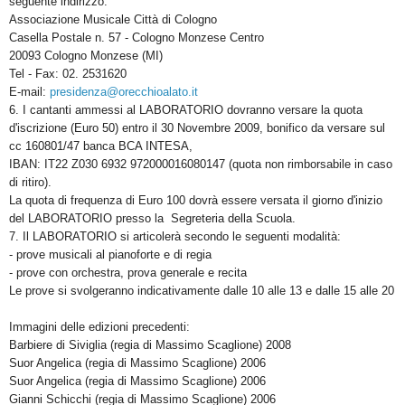
seguente indirizzo:
Associazione Musicale Città di Cologno
Casella Postale n. 57 - Cologno Monzese Centro
20093 Cologno Monzese (MI)
Tel - Fax: 02. 2531620
E-mail:
presidenza@orecchioalato.it
6. I cantanti ammessi al LABORATORIO dovranno versare la quota
d'iscrizione (Euro 50) entro il 30 Novembre 2009, bonifico da versare sul
cc 160801/47 banca BCA INTESA,
IBAN: IT22 Z030 6932 972000016080147 (quota non rimborsabile in caso
di ritiro).
La quota di frequenza di Euro 100 dovrà essere versata il giorno d'inizio
del LABORATORIO presso la Segreteria della Scuola.
7. Il LABORATORIO si articolerà secondo le seguenti modalità:
- prove musicali al pianoforte e di regia
- prove con orchestra, prova generale e recita
Le prove si svolgeranno indicativamente dalle 10 alle 13 e dalle 15 alle 20
Immagini delle edizioni precedenti:
Barbiere di Siviglia (regia di Massimo Scaglione) 2008
Suor Angelica (regia di Massimo Scaglione) 2006
Suor Angelica (regia di Massimo Scaglione) 2006
Gianni Schicchi (regia di Massimo Scaglione) 2006