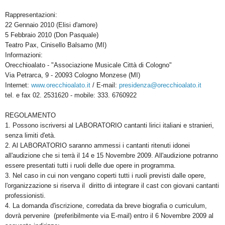
Rappresentazioni:
22 Gennaio 2010 (Elisi d'amore)
5 Febbraio 2010 (Don Pasquale)
Teatro Pax, Cinisello Balsamo (MI)
Informazioni:
Orecchioalato - "Associazione Musicale Città di Cologno"
Via Petrarca, 9 - 20093 Cologno Monzese (MI)
Internet:
www.orecchioalato.it
/ E-mail:
presidenza@orecchioalato.it
tel. e fax 02. 2531620 - mobile: 333. 6760922
REGOLAMENTO
1. Possono iscriversi al LABORATORIO cantanti lirici italiani e stranieri,
senza limiti d'età.
2. Al LABORATORIO saranno ammessi i cantanti ritenuti idonei
all'audizione che si terrà il 14 e 15 Novembre 2009. All'audizione potranno
essere presentati tutti i ruoli delle due opere in programma.
3. Nel caso in cui non vengano coperti tutti i ruoli previsti dalle opere,
l'organizzazione si riserva il diritto di integrare il cast con giovani cantanti
professionisti.
4. La domanda d'iscrizione, corredata da breve biografia o curriculum,
dovrà pervenire (preferibilmente via E-mail) entro il 6 Novembre 2009 al